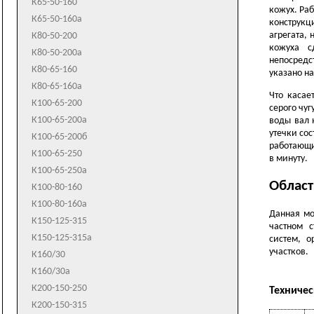
К65-50-160
кожух. Раб
К65-50-160а
конструкц
агрегата,
К80-50-200
кожуха с
К80-50-200а
непосредс
К80-65-160
указано н
К80-65-160а
Что касае
К100-65-200
серого чу
К100-65-200а
воды вал 
утечки со
К100-65-200б
работающи
К100-65-250
в минуту.
К100-65-250а
Област
К100-80-160
К100-80-160а
Данная мо
К150-125-315
частном с
К150-125-315а
систем, 
участков.
К160/30
К160/30а
К200-150-250
Техничес
К200-150-315