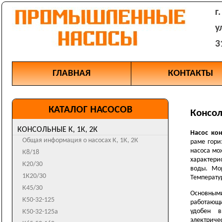
г
у
3
ГЛАВНАЯ
КОНТАКТЫ
КАТАЛОГ НАСОСОВ
Консол
КОНСОЛЬНЫЕ К, 1К, 2К
Насос кон
Общая информация о насосах К, 1К, 2К
раме гори
насоса мо
К8/18
характери
К20/30
воды. Мор
1К20/30
Температу
К45/30
Основными
К50-32-125
работающи
удобен в
К50-32-125а
электриче