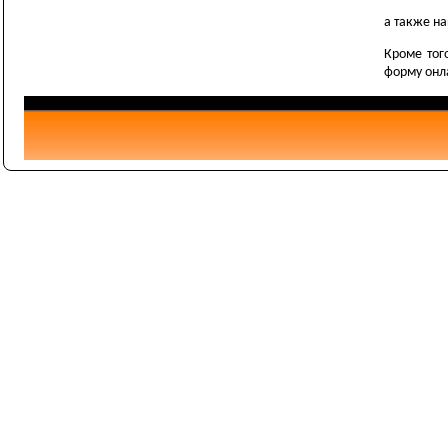
а также н
Кроме тог
форму онл