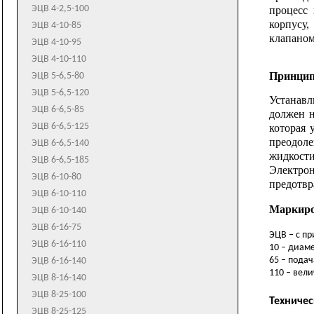
Д320-50
К65-50-160
ЭЦВ 4-2,5-100
процесс 
КМ100-65-200
1Д200-90
К65-50-160а
корпус
у
,
ЭЦВ 4-10-85
КМ100-80-160
1Д200-90а
К80-50-200
клапано
ЭЦВ 4-10-95
КМ150-125-250
1Д250-125
К80-50-200а
ЭЦВ 4-10-110
1Д315-50
К80-65-160
Принцип
ЭЦВ 5-6,5-80
1Д315-71
К80-65-160а
ЭЦВ 5-6,5-120
Устанавл
1Д500-63
К100-65-200
ЭЦВ 6-6,5-85
должен н
1Д630-90
К100-65-200а
ЭЦВ 6-6,5-125
которая 
1Д630-125
К100-65-200б
преодоле
ЭЦВ 6-6,5-140
1Д800-56
К100-65-250
жидкост
ЭЦВ 6-6,5-185
Электро
1Д800-56а
К100-65-250а
ЭЦВ 6-10-80
предотвр
1Д1250-63
К100-80-160
ЭЦВ 6-10-110
1Д1250-63а
К100-80-160а
Маркиро
ЭЦВ 6-10-140
1Д1250-125
К150-125-315
ЭЦВ 6-16-75
ЭЦВ – с п
1Д1250-125а
К150-125-315а
ЭЦВ 6-16-110
10
– диаме
1Д1600-90
К160/30
6
5 – подач
ЭЦВ 6-16-140
1Д1600-90а
К160/30а
1
10
– вели
ЭЦВ 8-16-140
К200-150-250
ЭЦВ 8-25-100
Техничес
К200-150-315
ЭЦВ 8-25-125