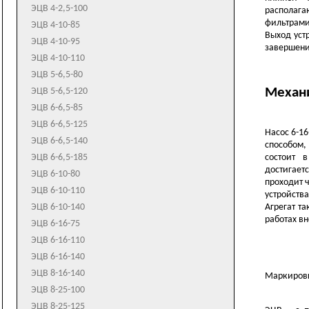
Д320-50
К65-50-160
ЭЦВ 4-2,5-100
КМ100-65-200
располаг
1Д200-90
К65-50-160а
фильтрами.
ЭЦВ 4-10-85
КМ100-80-160
1Д200-90а
Выход уст
К80-50-200
ЭЦВ 4-10-95
КМ150-125-250
завершени
1Д250-125
К80-50-200а
ЭЦВ 4-10-110
1Д315-50
К80-65-160
ЭЦВ 5-6,5-80
1Д315-71
К80-65-160а
Механ
ЭЦВ 5-6,5-120
1Д500-63
К100-65-200
ЭЦВ 6-6,5-85
1Д630-90
К100-65-200а
ЭЦВ 6-6,5-125
Насос 6-1
1Д630-125
К100-65-200б
ЭЦВ 6-6,5-140
способом,
1Д800-56
К100-65-250
состоит 
ЭЦВ 6-6,5-185
1Д800-56а
К100-65-250а
достигае
ЭЦВ 6-10-80
проходит 
1Д1250-63
К100-80-160
ЭЦВ 6-10-110
устройств
1Д1250-63а
К100-80-160а
Агрегат т
ЭЦВ 6-10-140
1Д1250-125
К150-125-315
работах в
ЭЦВ 6-16-75
1Д1250-125а
К150-125-315а
ЭЦВ 6-16-110
1Д1600-90
К160/30
ЭЦВ 6-16-140
1Д1600-90а
К160/30а
ЭЦВ 8-16-140
Маркировк
К200-150-250
ЭЦВ 8-25-100
К200-150-315
ЭЦВ 8-25-125