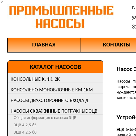
г
у
3
ГЛАВНАЯ
КОНТАКТЫ
КАТАЛОГ НАСОСОВ
Насос 
КОНСОЛЬНЫЕ К, 1К, 2К
Насосы т
Общая информация о насосах К, 1К, 2К
встречаю
КОНСОЛЬНО МОНОБЛОЧНЫЕ КМ,1КМ
нуждаются
К8/18
Общая информация о насосах КМ, 1КМ
также испо
НАСОСЫ ДВУХСТОРОННЕГО ВХОДА Д
К20/30
КМ50-32-125
Общая информация о насосах Д, 1Д
1К20/30
НАСОСЫ СКВАЖИННЫЕ ПОГРУЖНЫЕ ЭЦВ
КМ65-50-125
Д160-112
К45/30
Устрой
Общая информация о насосах ЭЦВ
КМ65-50-160
Д200-36
К50-32-125
ЭЦВ 4-2,5-65
КМ80-50-200
Д200-36а
ЭЦВ 6-16-
К50-32-125а
ЭЦВ 4-2,5-80
КМ80-65-160
нижней ч