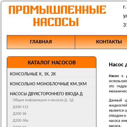
г
у
3
ГЛАВНАЯ
КОНТАКТЫ
КАТАЛОГ НАСОСОВ
Насос 
КОНСОЛЬНЫЕ К, 1К, 2К
Насос с 
Общая информация о насосах К, 1К, 2К
используе
КОНСОЛЬНО МОНОБЛОЧНЫЕ КМ,1КМ
это гидр
К8/18
Общая информация о насосах КМ, 1КМ
механичес
НАСОСЫ ДВУХСТОРОННЕГО ВХОДА Д
К20/30
КМ50-32-125
Общая информация о насосах Д, 1Д
Данный ц
1К20/30
КМ65-50-125
жидкостей
Д160-112
К45/30
является 
КМ65-50-160
Д200-36
К50-32-125
отводом и
КМ80-50-200
Д200-36а
насоса им
К50-32-125а
КМ80-65-160
насоса.